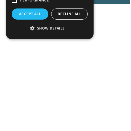
PERFORMANCE
ACCEPT ALL
DECLINE ALL
SHOW DETAILS
Peop
Exper
Insigh
News