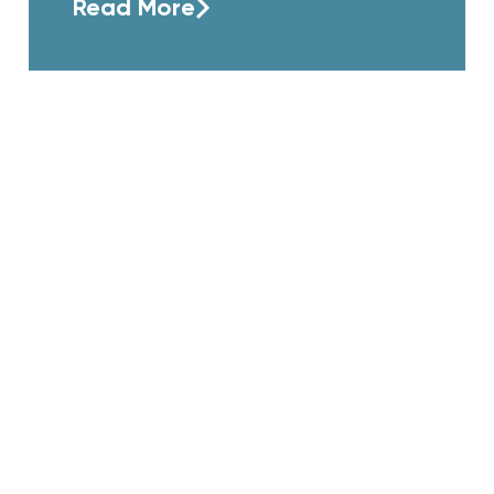
Read More
le
About
tise
Careers