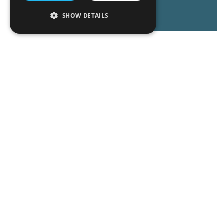
Read More
SHOW DETAILS
Peop
Exper