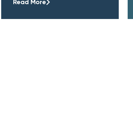
Read More
GZG Law
GZG Consulting