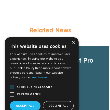
Related News
×
This website uses cookies
This website uses cookies to improve user
GZG team at Invest Pro
experience. By using our website you
consent to all cookies in accordance with
Athens 2026
our Cookie Policy.Read more about how we
process personal data in our website
privacy notice.
Read more
STRICTLY NECESSARY
PERFORMANCE
ACCEPT ALL
DECLINE ALL