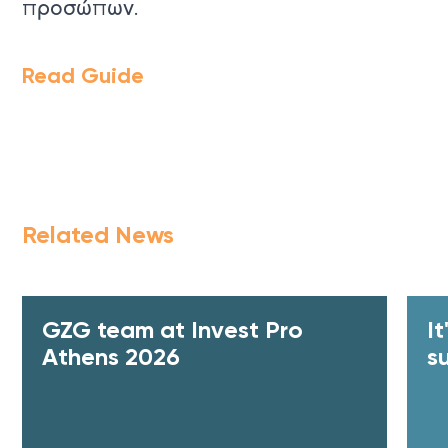
προσώπων.
Read Guide
Related News
GZG team at Invest Pro
I
Athens 2026
s