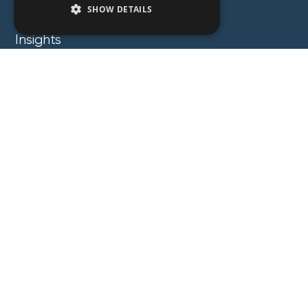
SHOW DETAILS
Expertise
Insights
News
Locations
About
Careers
Contact
GZG Law
GZG Consulting
GZG Academy
Legal Notices
Privacy Notices
Copyright 2026 George Z. Georgiou & Associates
LLC. All Rights Reserved. Proudly Developed by
Pixel Actions